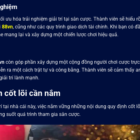
 nghiệm
 ưu hóa trải nghiệm giải trí tại sân cược. Thành viên sẽ hiểu rõ
i
88vn
, cũng như các quy trình giao dịch tài chính. Khi bạn có 
e mang lại và xây dựng một chiến lược chơi hiệu quả.
8vn
còn góp phần xây dựng một cộng đồng người chơi cược trực 
diễn ra một cách trật tự và công bằng. Thành viên sẽ cảm thấy
iải trí lành mạnh.
 cốt lõi cần nắm
trí tại nhà cái này, việc nắm vững những nội dung quy định cốt 
ong suốt quá trình tham gia sân cược.