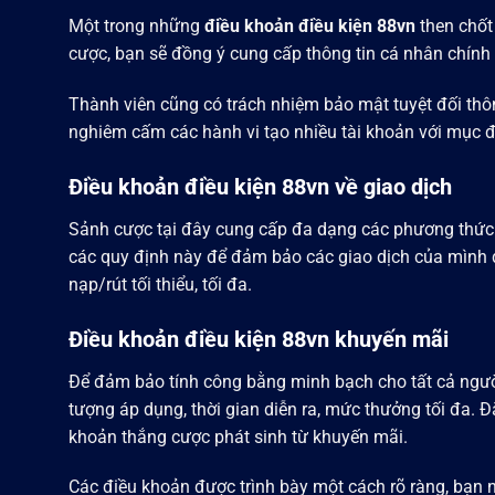
Một trong những
điều khoản điều kiện 88vn
then chốt
cược, bạn sẽ đồng ý cung cấp thông tin cá nhân chính
Thành viên cũng có trách nhiệm bảo mật tuyệt đối thô
nghiêm cấm các hành vi tạo nhiều tài khoản với mục đí
Điều khoản điều kiện 88vn về giao dịch
Sảnh cược tại đây cung cấp đa dạng các phương thức nạ
các quy định này để đảm bảo các giao dịch của mình di
nạp/rút tối thiểu, tối đa.
Điều khoản điều kiện 88vn khuyến mãi
Để đảm bảo tính công bằng minh bạch cho tất cả người
tượng áp dụng, thời gian diễn ra, mức thưởng tối đa. Đ
khoản thắng cược phát sinh từ khuyến mãi.
Các điều khoản được trình bày một cách rõ ràng, bạn 