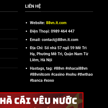
LIÊN HỆ
Website:
88vn.it.com
Điện Thoại: 0989 464 447
Email:
contact@88vn.it.com
Địa Chỉ:
Số nhà 57 ngõ 59 Mễ Trì
Hạ, Phường Mễ Trì, Quận Nam Từ
Liêm, Hà Nội
Hastags, tag:
#88vn #nhacai88vn
#88vnitcom #casino #nohu #thethao
#banca #xoso