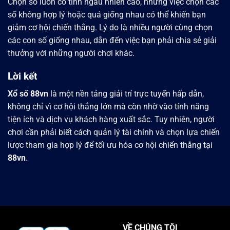
Chọn số luôn có tính ngẫu nhiên cao, nhưng việc chọn các
số không hợp lý hoặc quá giống nhau có thể khiến bạn
giảm cơ hội chiến thắng. Lý do là nhiều người cùng chọn
các con số giống nhau, dẫn đến việc bạn phải chia sẻ giải
thưởng với những người chơi khác.
Lời kết
Xổ số 88vn
là một nền tảng giải trí trực tuyến hấp dẫn,
không chỉ vì cơ hội thắng lớn mà còn nhờ vào tính năng
tiện ích và dịch vụ khách hàng xuất sắc. Tuy nhiên, người
chơi cần phải biết cách quản lý tài chính và chọn lựa chiến
lược tham gia hợp lý để tối ưu hóa cơ hội chiến thắng tại
88vn
.
VỀ CHÚNG TÔI