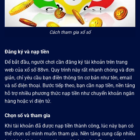
Cách tham gia xổ số
Đăng ký và nạp tiền
Để bắt đầu, người chơi cần đăng ký tài khoản trên trang
web của xổ số 88vn. Quy trình này rất nhanh chóng và đơn
giản, chỉ yêu cầu bạn điền thông tin cơ bản như tên, email
và số điện thoại. Bước tiếp theo, bạn cần nạp tiền, nền tảng
hỗ trợ nhiều phương thức nạp tiền như chuyển khoản ngân
hàng hoặc ví điện tử.
Chọn số và tham gia
Khi tài khoản đã được nạp tiền thành công, lúc này bạn có
thể chọn số mình muốn tham gia. Nền tảng cung cấp nhiều