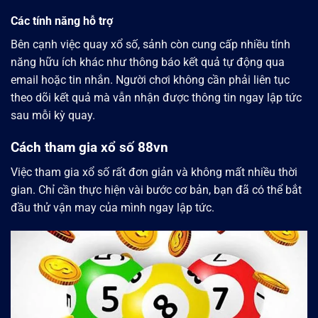
Các tính năng hỗ trợ
Bên cạnh việc quay xổ số, sảnh còn cung cấp nhiều tính
năng hữu ích khác như thông báo kết quả tự động qua
email hoặc tin nhắn. Người chơi không cần phải liên tục
theo dõi kết quả mà vẫn nhận được thông tin ngay lập tức
sau mỗi kỳ quay.
Cách tham gia xổ số 88vn
Việc tham gia xổ số rất đơn giản và không mất nhiều thời
gian. Chỉ cần thực hiện vài bước cơ bản, bạn đã có thể bắt
đầu thử vận may của mình ngay lập tức.