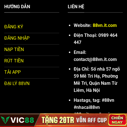
HƯỚNG DẪN
LIÊN HỆ
Website:
88vn.it.com
ĐĂNG KÝ
Điện Thoại: 0989 464
ĐĂNG NHẬP
447
NẠP TIỀN
Email:
contact@88vn.it.com
RÚT TIỀN
Địa Chỉ:
Số nhà 57 ngõ
TẢI APP
59 Mễ Trì Hạ, Phường
Mễ Trì, Quận Nam Từ
ĐẠI LÝ 88VN
Liêm, Hà Nội
Hastags, tag:
#88vn
#nhacai88vn
#88vnitcom #casino
#nohu #thethao #banca