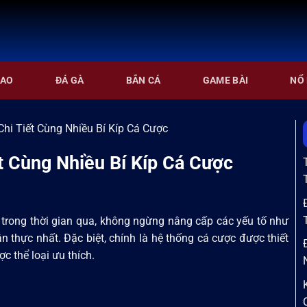
HAO
ĐÁ GÀ
BẮN CÁ
GAME BÀI
NỔ
i Tiết Cùng Nhiều Bí Kíp Cá Cược
 Cùng Nhiều Bí Kíp Cá Cược
trong thời gian qua, không ngừng nâng cấp các yếu tố như
 thực nhất. Đặc biệt, chính là hệ thống cá cược được thiết
c thể loại ưu thích.