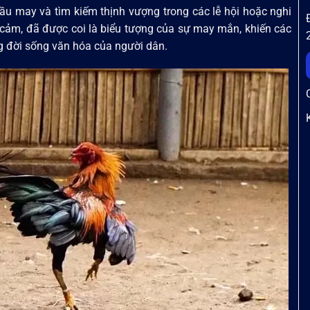
u may và tìm kiếm thịnh vượng trong các lễ hội hoặc nghi
 cảm, đã được coi là biểu tượng của sự may mắn, khiến các
ng đời sống văn hóa của người dân.