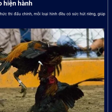
o hiện hành
ức thi đấu chính, mỗi loại hình đều có sức hút riêng, giúp