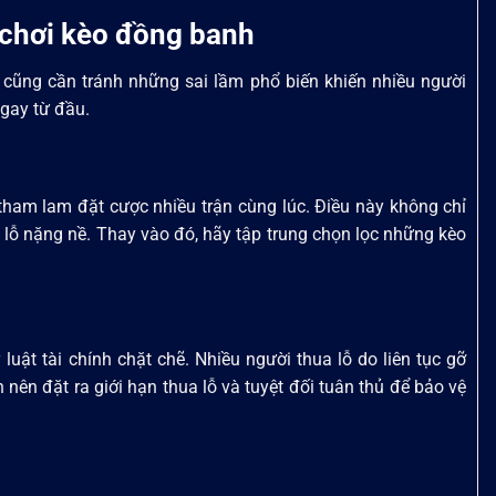
 chơi kèo đồng banh
n cũng cần tránh những sai lầm phổ biến khiến nhiều người
ngay từ đầu.
 tham lam đặt cược nhiều trận cùng lúc. Điều này không chỉ
 lỗ nặng nề. Thay vào đó, hãy tập trung chọn lọc những kèo
uật tài chính chặt chẽ. Nhiều người thua lỗ do liên tục gỡ
nên đặt ra giới hạn thua lỗ và tuyệt đối tuân thủ để bảo vệ