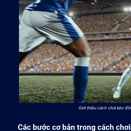
Giới thiệu cách chơi kèo đ
Các bước cơ bản trong cách chơ