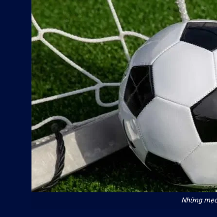
Những mẹo 