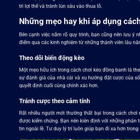
trì lợi thế và tránh lún sâu vào thua lỗ.
Những mẹo hay khi áp dụng cách
Bên cạnh việc nắm rõ quy trình, bạn cũng nên lưu ý
điểm qua các kinh nghiệm từ những thành viên lâu nă
Theo dõi biến động kèo
Một mẹo hữu ích trong cách chơi kèo đồng banh là theo 
sự đánh giá của nhà cái và xu hướng đặt cược của s
quyết định cuối cùng chính xác hơn.
Tránh cược theo cảm tính
Rất nhiều người mới thường thất bại trong cách chơ
được kiểm chứng. Bạn nên kiên định với những phân t
tin ngoài lề. Tư duy lý trí luôn giúp bạn đi xa hơn trong