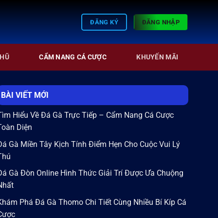
ĐĂNG KÝ
ĐĂNG NHẬP
 HŨ
CẨM NANG CÁ CƯỢC
KHUYẾN MÃI
BÀI VIẾT MỚI
Tìm Hiểu Về Đá Gà Trực Tiếp – Cẩm Nang Cá Cược
Toàn Diện
Đá Gà Miền Tây Kịch Tính Điểm Hẹn Cho Cuộc Vui Lý
Thú
Đá Gà Đòn Online Hình Thức Giải Trí Được Ưa Chuộng
Nhất
Khám Phá Đá Gà Thomo Chi Tiết Cùng Nhiều Bí Kíp Cá
Cược