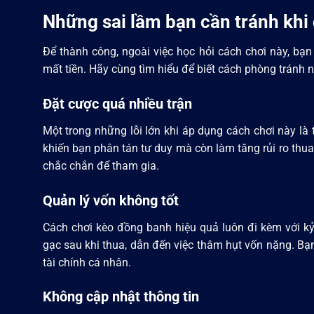
Những sai lầm bạn cần tránh khi
Để thành công, ngoài việc học hỏi cách chơi này, bạ
mất tiền. Hãy cùng tìm hiểu để biết cách phòng tránh 
Đặt cược quá nhiều trận
Một trong những lỗi lớn khi áp dụng cách chơi này là
khiến bạn phân tán tư duy mà còn làm tăng rủi ro thua
chắc chắn để tham gia.
Quản lý vốn không tốt
Cách chơi kèo đồng banh hiệu quả luôn đi kèm với kỷ l
gạc sau khi thua, dẫn đến việc thâm hụt vốn nặng. Bạn 
tài chính cá nhân.
Không cập nhật thông tin