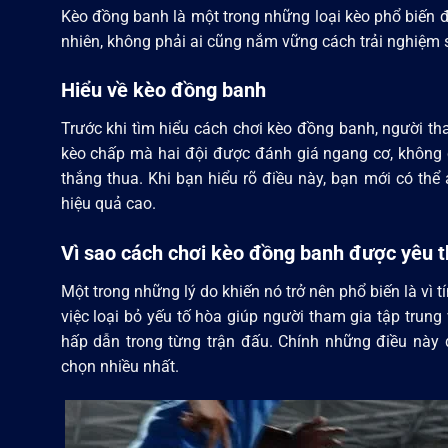
Kèo đồng banh là một trong những loại kèo phổ biến đ
nhiên, không phải ai cũng nắm vững cách trải nghiệm 
Hiểu về kèo đồng banh
Trước khi tìm hiểu cách chơi kèo đồng banh, người th
kèo chấp mà hai đội được đánh giá ngang cơ, không 
thắng thua. Khi bạn hiểu rõ điều này, bạn mới có th
hiệu quả cao.
Vì sao cách chơi kèo đồng banh được yêu t
Một trong những lý do khiến nó trở nên phổ biến là vì t
việc loại bỏ yếu tố hòa giúp người tham gia tập trun
hấp dẫn trong từng trận đấu. Chính những điều này
chọn nhiều nhất.